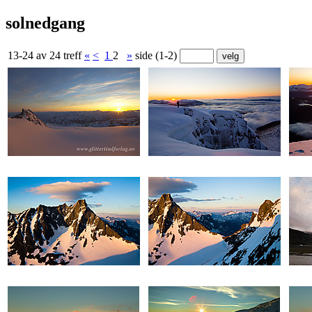
solnedgang
13-24 av 24 treff
«
<
1
2
»
side (1-2)