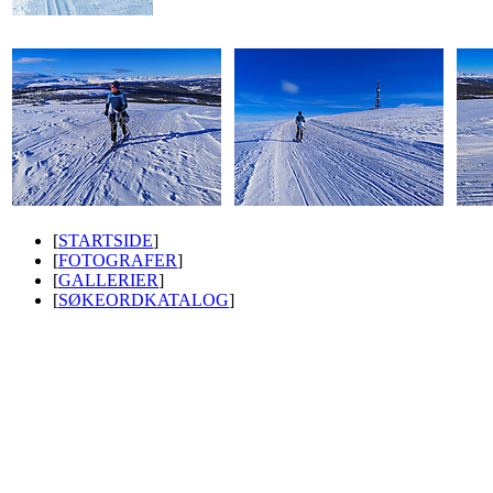
[
STARTSIDE
]
[
FOTOGRAFER
]
[
GALLERIER
]
[
SØKEORDKATALOG
]