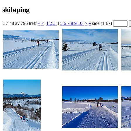
skiløping
37-48 av 796 treff
«
<
1
2
3
4
5
6
7
8
9
10
>
»
side (1-67)