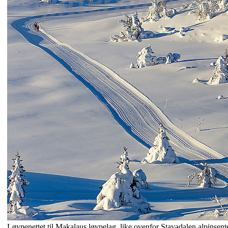
Løypenettet til Makalaus løypelag, like ovenfor Stavadalen alpinsente