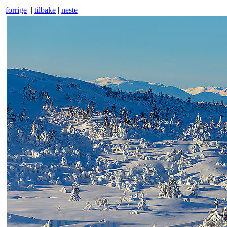
forrige
|
tilbake
|
neste