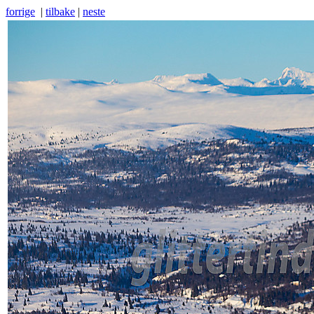
forrige
|
tilbake
|
neste