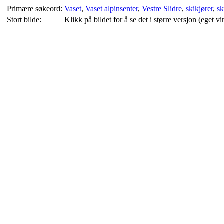
Primære søkeord:
Vaset
,
Vaset alpinsenter
,
Vestre Slidre
,
skikjører
,
sk
Stort bilde:
Klikk på bildet for å se det i større versjon (eget vi