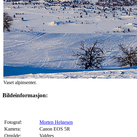
Vaset alpinsenter.
Bildeinformasjon:
Fotograf:
Morten Helgesen
Kamera:
Canon EOS 5R
Område:
Valdres