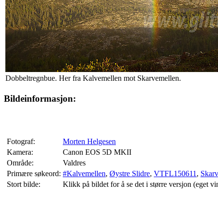
Dobbeltregnbue. Her fra Kalvemellen mot Skarvemellen.
Bildeinformasjon:
Fotograf:
Morten Helgesen
Kamera:
Canon EOS 5D MKII
Område:
Valdres
Primære søkeord:
#Kalvemellen
,
Øystre Slidre
,
VTFL150611
,
Skarv
Stort bilde:
Klikk på bildet for å se det i større versjon (eget vi