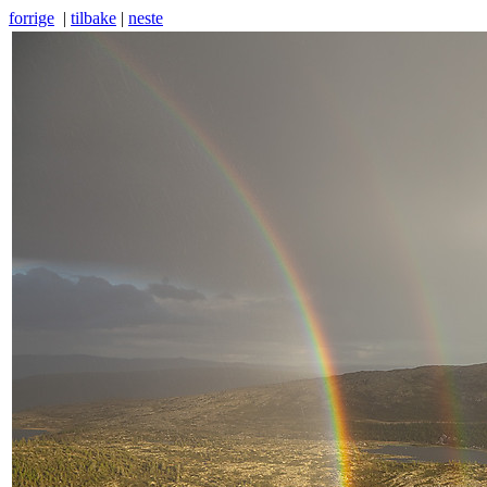
forrige
|
tilbake
|
neste