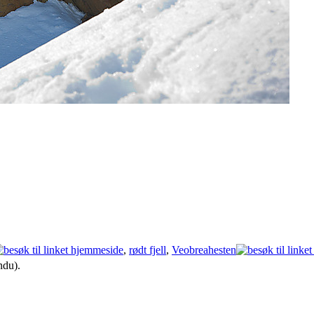
,
rødt fjell
,
Veobreahesten
ndu).