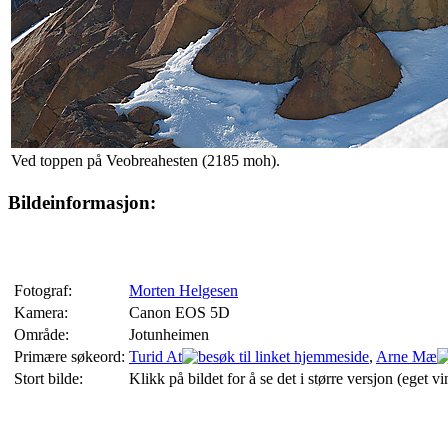
Ved toppen på Veobreahesten (2185 moh).
Bildeinformasjon:
Fotograf:
Morten Helgesen
Kamera:
Canon EOS 5D
Område:
Jotunheimen
Primære søkeord:
Turid At
,
Arne Mæ
Stort bilde:
Klikk på bildet for å se det i større versjon (eget vi