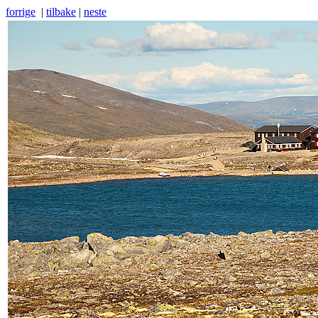
forrige
|
tilbake
|
neste