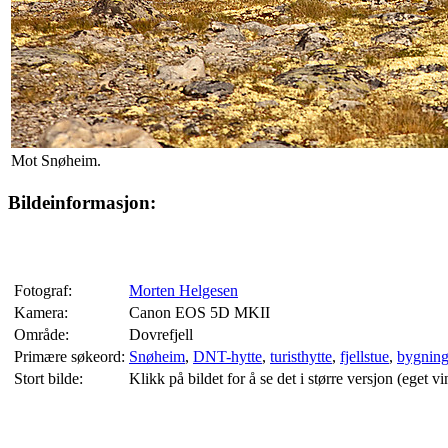
Mot Snøheim.
Bildeinformasjon:
Fotograf:
Morten Helgesen
Kamera:
Canon EOS 5D MKII
Område:
Dovrefjell
Primære søkeord:
Snøheim
,
DNT-hytte
,
turisthytte
,
fjellstue
,
bygnin
Stort bilde:
Klikk på bildet for å se det i større versjon (eget vi