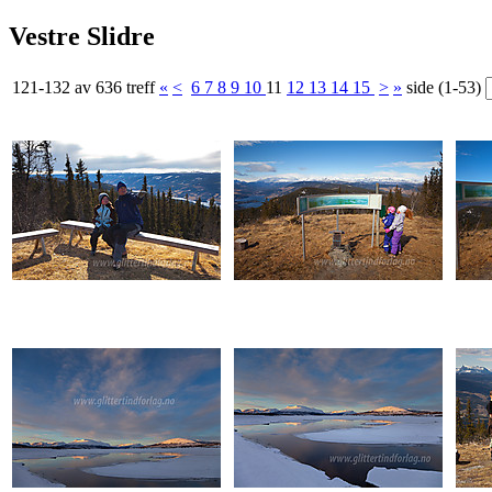
Vestre Slidre
121-132 av 636 treff
«
<
6
7
8
9
10
11
12
13
14
15
>
»
side (1-53)