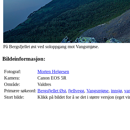
På Bergsfjellet øst ved soloppgang mot Vangsmjøse.
Bildeinformasjon:
Fotograf:
Morten Helgesen
Kamera:
Canon EOS 5R
Område:
Valdres
Primære søkeord:
Bergsfjellet Øst
,
fjellvegg
,
Vangsmjøse
,
innsjø
,
va
Stort bilde:
Klikk på bildet for å se det i større versjon (eget vi