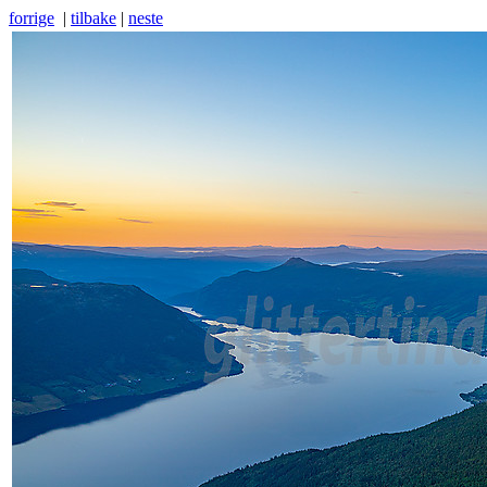
forrige
|
tilbake
|
neste