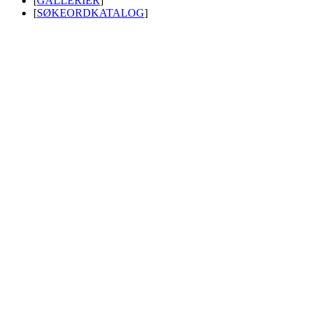
[
GALLERIER
]
[
SØKEORDKATALOG
]