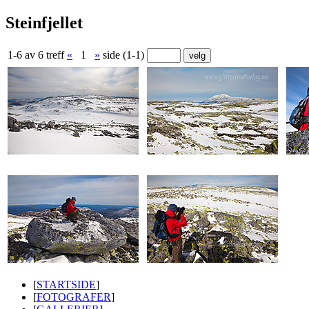
Steinfjellet
1-6 av 6 treff
«
1
»
side (1-1)
[
STARTSIDE
]
[
FOTOGRAFER
]