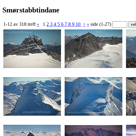
Smørstabbtindane
1-12 av 318 treff
«
1
2
3
4
5
6
7
8
9
10
>
»
side (1-27)