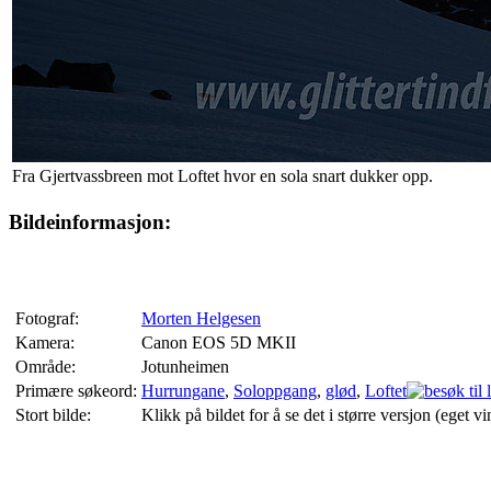
Fra Gjertvassbreen mot Loftet hvor en sola snart dukker opp.
Bildeinformasjon:
Fotograf:
Morten Helgesen
Kamera:
Canon EOS 5D MKII
Område:
Jotunheimen
Primære søkeord:
Hurrungane
,
Soloppgang
,
glød
,
Loftet
Stort bilde:
Klikk på bildet for å se det i større versjon (eget vi