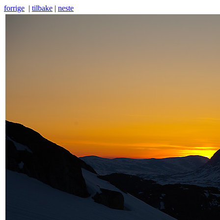
forrige
|
tilbake
|
neste