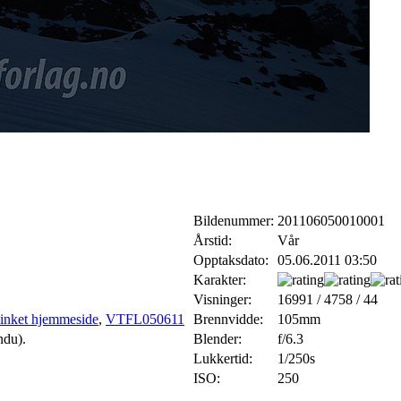
Bildenummer:
201106050010001
Årstid:
Vår
Opptaksdato:
05.06.2011 03:50
Karakter:
Visninger:
16991 / 4758 / 44
,
VTFL050611
Brennvidde:
105mm
ndu).
Blender:
f/6.3
Lukkertid:
1/250s
ISO:
250