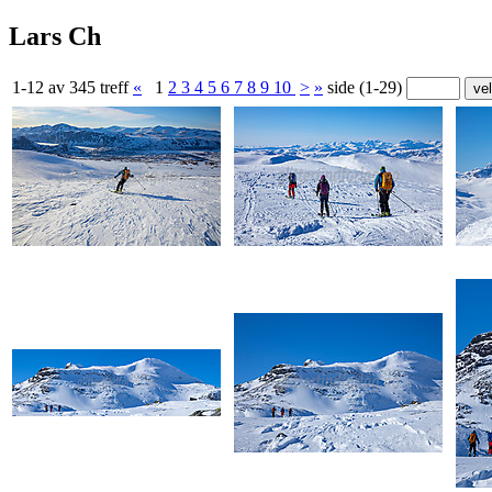
Lars Ch
1-12 av 345 treff
«
1
2
3
4
5
6
7
8
9
10
>
»
side (1-29)