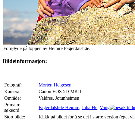
Fornøyde på toppen av Heimre Fagerdalshøe.
Bildeinformasjon:
Fotograf:
Morten Helgesen
Kamera:
Canon EOS 5D MKII
Område:
Valdres, Jotunheimen
Primære
Fagerdalshøe Heimre
,
Julia He
,
Vang
søkeord:
Stort bilde:
Klikk på bildet for å se det i større versjon (eget vi