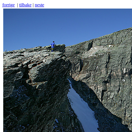
forrige
|
tilbake
|
neste