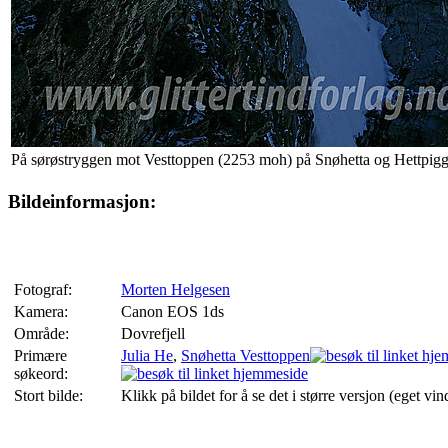
På sørøstryggen mot Vesttoppen (2253 moh) på Snøhetta og Hettpig
Bildeinformasjon:
Fotograf:
Morten Helgesen
Kamera:
Canon EOS 1ds
Område:
Dovrefjell
Primære
Julia He
,
Snøhetta Vesttoppen
søkeord:
Stort bilde:
Klikk på bildet for å se det i større versjon (eget vin