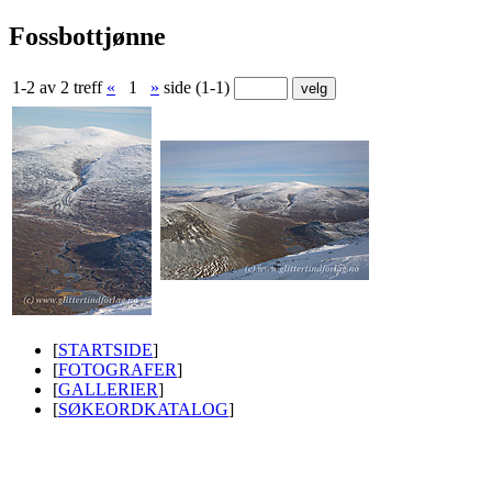
Fossbottjønne
1-2 av 2 treff
«
1
»
side (1-1)
[
STARTSIDE
]
[
FOTOGRAFER
]
[
GALLERIER
]
[
SØKEORDKATALOG
]