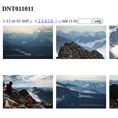
DNT011011
1-12 av 61 treff
«
1
2
3
4
5
6
>
»
side (1-6)