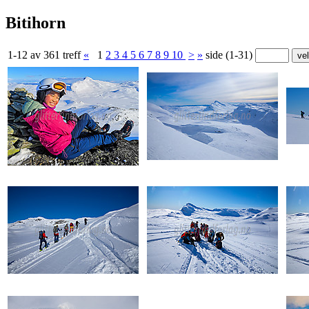
Bitihorn
1-12 av 361 treff
«
1
2
3
4
5
6
7
8
9
10
>
»
side (1-31)