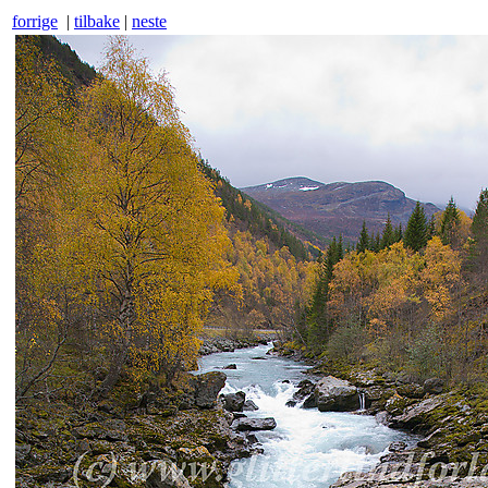
forrige
|
tilbake
|
neste