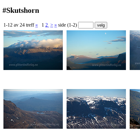
#Skutshorn
1-12 av 24 treff
«
1
2
>
»
side (1-2)