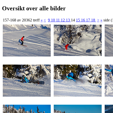
Oversikt over alle bilder
157-168 av 20362 treff
«
<
9
10
11
12
13
14
15
16
17
18
>
»
side 