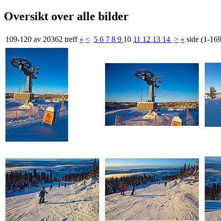
Oversikt over alle bilder
109-120 av 20362 treff
«
<
5
6
7
8
9
10
11
12
13
14
>
»
side (1-16